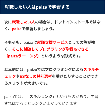
就職したい人はpaizaで学習する
次に
就職したい人
の場合は、ドットインストールではな
く、
paiza
で学習しましょう。
そもそも、paizaは
就職支援サービス
としての色が強
く、
そこに付随してプログラミング学習もできる
（paizaラーニング）
というような形式です。
基本的には、
paizaではプログラミングによる
スキルチ
ェック
や
ESなしの特別選考
を受けたりすることができ
るメリットが大きいです。
paizaでは、「
スキルランク
」というものがあり、学習
すればするほどランクが上がっていきます。