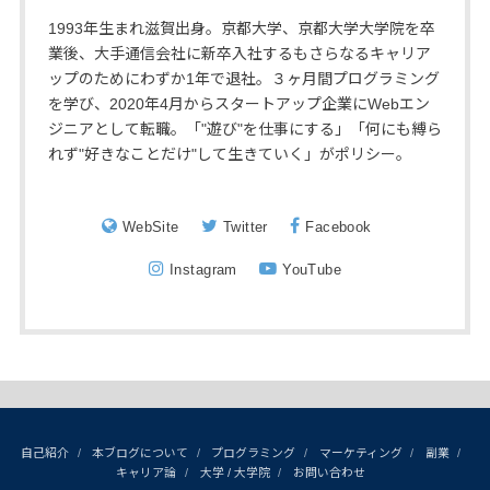
1993年生まれ滋賀出身。京都大学、京都大学大学院を卒
業後、大手通信会社に新卒入社するもさらなるキャリア
ップのためにわずか1年で退社。３ヶ月間プログラミング
を学び、2020年4月からスタートアップ企業にWebエン
ジニアとして転職。「"遊び"を仕事にする」「何にも縛ら
れず"好きなことだけ"して生きていく」がポリシー。
WebSite
Twitter
Facebook
Instagram
YouTube
自己紹介
本ブログについて
プログラミング
マーケティング
副業
キャリア論
大学 / 大学院
お問い合わせ