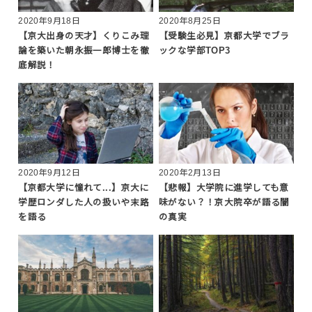
2020年9月18日
2020年8月25日
【京大出身の天才】くりこみ理
【受験生必見】京都大学でブラ
論を築いた朝永振一郎博士を徹
ックな学部TOP3
底解説！
2020年9月12日
2020年2月13日
【京都大学に憧れて...】京大に
【悲報】大学院に進学しても意
学歴ロンダした人の扱いや末路
味がない？！京大院卒が語る闇
を語る
の真実