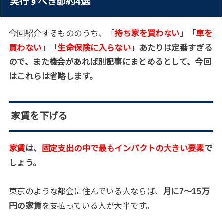
実行すべき節約4選
今回紹介するもののうち、「
持ち家を買わない
」「
車を
買わない
」「
生命保険に入らない
」
あたりは定番すぎる
ので、また機会があれば別記事にまとめるとして、今回
はこれらは省略します。
家賃を下げる
家賃
は、
固定支出の中で最もインパクトの大きい要素
で
しょう。
東京のような都会に住んでいる人ならば、
月に7〜15万
円の家賃
を支払っている人が大半です。