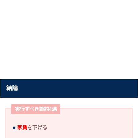
結論
実行すべき節約4選
家賃
を下げる