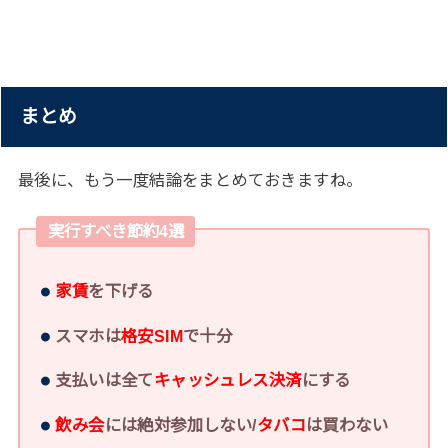
まとめ
最後に、もう一度結論をまとめておきますね。
実行すべき節約4選
家賃
を下げる
スマホは
格安SIM
で十分
支払いは全て
キャッシュレス決済
にする
飲み会
には絶対参加しない/
タバコ
は買わない